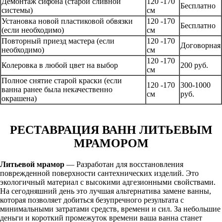
Демонтаж сифона (старой сливной
120 -170
Бесплатно
системы)
см
Установка новой пластиковой обвязки
120 -170
Бесплатно
(если необходимо)
см
Повторный приезд мастера (если
120 -170
Договорная
необходимо)
см
120 -170
Колеровка в любой цвет на выбор
200 руб.
см
Полное снятие старой краски (если
120 -170
300-1000
ванна ранее была некачественно
см
руб.
окрашена)
РЕСТАВРАЦИЯ ВАНН ЛИТЬЕВЫМ
МРАМОРОМ
Литьевой мрамор
— Разработан для восстановления
поврежденной поверхности сантехнических изделий. Это
экологичный материал с высокими адгезионными свойствами.
На сегодняшний день это лучшая альтернатива замене ванны,
которая позволяет добиться безупречного результата с
минимальными затратами средств, времени и сил. За небольшие
деньги и короткий промежуток времени ваша ванна станет