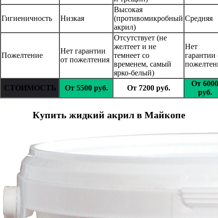
Высокая
Гигиеничность
Низкая
(противомикробный
Средняя
акрил)
Отсутствует (не
желтеет и не
Нет
Нет гарантии
Пожелтение
темнеет со
гарантии 
от пожелтения
временем, самый
пожелтен
ярко-белый)
От 600
СТОИМОСТЬ
От 5500 руб.
От 7200 руб.
руб.
Купить жидкий акрил в Майкопе