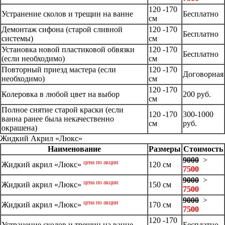
120 -170
Устранение сколов и трещин на ванне
Бесплатно
см
Демонтаж сифона (старой сливной
120 -170
Бесплатно
системы)
см
Установка новой пластиковой обвязки
120 -170
Бесплатно
(если необходимо)
см
Повторный приезд мастера (если
120 -170
Договорная
необходимо)
см
120 -170
Колеровка в любой цвет на выбор
200 руб.
см
Полное снятие старой краски (если
120 -170
300-1000
ванна ранее была некачественно
см
руб.
окрашена)
Жидкий Акрил «Люкс»
Наименование
Размеры
Стоимость
9000
>
цена по акции
Жидкий акрил «Люкс»
120 см
7500
9000
>
цена по акции
Жидкий акрил «Люкс»
150 см
7500
9000
>
цена по акции
Жидкий акрил «Люкс»
170 см
7500
120 -170
Устранение сколов и трещин на ванне
Бесплатно