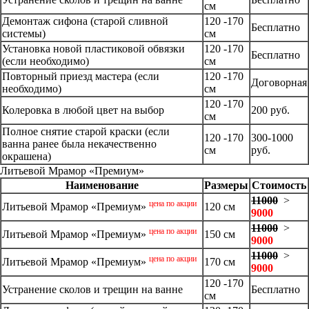
см
Демонтаж сифона (старой сливной
120 -170
Бесплатно
системы)
см
Установка новой пластиковой обвязки
120 -170
Бесплатно
(если необходимо)
см
Повторный приезд мастера (если
120 -170
Договорная
необходимо)
см
120 -170
Колеровка в любой цвет на выбор
200 руб.
см
Полное снятие старой краски (если
120 -170
300-1000
ванна ранее была некачественно
см
руб.
окрашена)
Литьевой Мрамор «Премиум»
Наименование
Размеры
Стоимость
11000
>
цена по акции
Литьевой Мрамор «Премиум»
120 см
9000
11000
>
цена по акции
Литьевой Мрамор «Премиум»
150 см
9000
11000
>
цена по акции
Литьевой Мрамор «Премиум»
170 см
9000
120 -170
Устранение сколов и трещин на ванне
Бесплатно
см