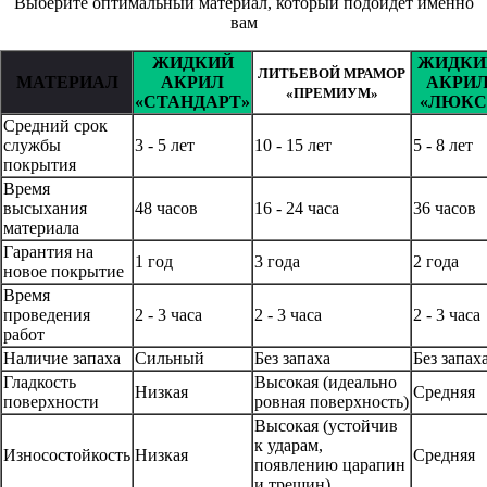
Выберите оптимальный материал, который подойдет именно
вам
ЖИДКИЙ
ЖИДКИ
ЛИТЬЕВОЙ МРАМОР
МАТЕРИАЛ
АКРИЛ
АКРИ
«ПРЕМИУМ»
«СТАНДАРТ»
«ЛЮКС
Средний срок
службы
3 - 5 лет
10 - 15 лет
5 - 8 лет
покрытия
Время
высыхания
48 часов
16 - 24 часа
36 часов
материала
Гарантия на
1 год
3 года
2 года
новое покрытие
Время
проведения
2 - 3 часа
2 - 3 часа
2 - 3 часа
работ
Наличие запаха
Сильный
Без запаха
Без запах
Гладкость
Высокая (идеально
Низкая
Средняя
поверхности
ровная поверхность)
Высокая (устойчив
к ударам,
Износостойкость
Низкая
Средняя
появлению царапин
и трещин)